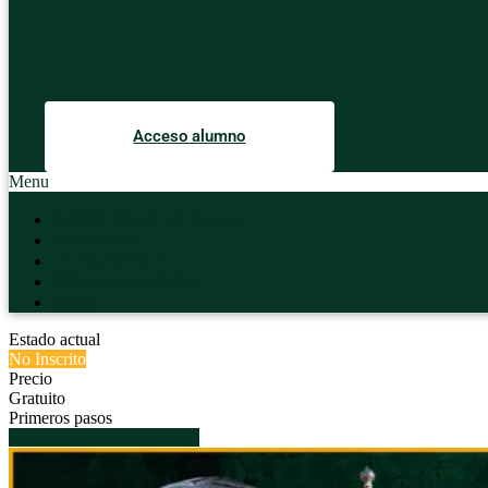
Acceso alumno
Menu
CURSO ROAD TO BAEZA
OPINIONES
LA ACADEMIA
DOCUMENTACIÓN
BLOG
Estado actual
No Inscrito
Precio
Gratuito
Primeros pasos
Inicia sesión para inscribirte